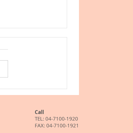
 ITF Masters World
vidual Championships,
orca
Call
TEL: 04-7100-1920
FAX: 04-7100-1921