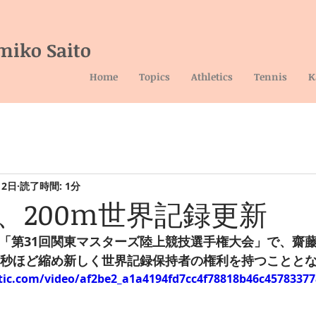
miko Saito
Home
Topics
Athletics
Tennis
K
12日
読了時間: 1分
、200m世界記録更新
た「第31回関東マスターズ陸上競技選手権大会」で、齋
を2秒ほど縮め新しく世界記録保持者の権利を持つことと
atic.com/video/af2be2_a1a4194fd7cc4f78818b46c45783377